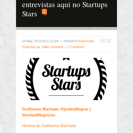
entrevistas aqui no Startups
Stars
1
14 May, 2013 at 11:12 pm • Posted in
Entrevistas
Especiais
by
Talita Lombardi
•
1 Comment
Guilherme Machado #QuebraRegras |
Vendas&Negócios
História do Guilherme Machado