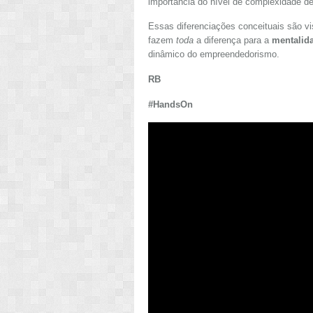
importância do nível de complexidade d
Essas diferenciações conceituais são v
fazem
toda
a diferença para a
mentalid
dinâmico do empreendedorismo.
RB
#HandsOn