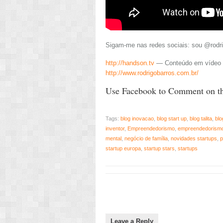
Sigam-me nas redes sociais: sou @rodri
http://handson.tv
— Conteúdo em vídeo s
http://www.rodrigobarros.com.br/
Use Facebook to Comment on th
Tags:
blog inovacao
,
blog start up
,
blog talita
,
blo
inventor
,
Empreendedorismo
,
empreendedorismo 
mental
,
negócio de família
,
novidades startups
,
p
startup europa
,
startup stars
,
startups
Leave a Reply