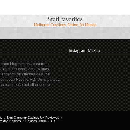
Staff favorites
Melhores Cassinos Online Do Mundo
Instagram Master
meu blog e minha carreira :)
eira muito cedo, aos 14 anos,
tendendo os clientes dela, na
es, João Pessoa-PB. De lá para cá,
a coisa, senão trabalhar com o
.
os
Non Gamstop Casinos UK Reviewed
mstop Casinos
Casinos Online
Os