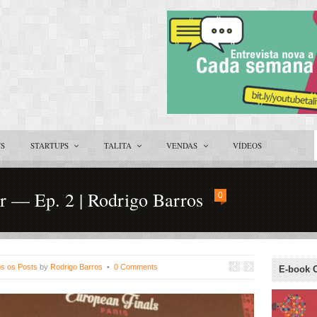
TS
STARTUPS
TALITA
VENDAS
VÍDEOS
 — Ep. 2 | Rodrigo Barros
0
s os Posts
by
Rodrigo Barros
•
0 Comments
E-book 