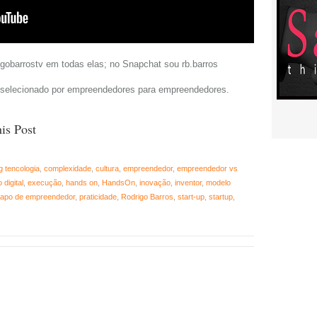
gobarrostv em todas elas; no Snapchat sou rb.barros
elecionado por empreendedores para empreendedores.
is Post
g tencologia
,
complexidade
,
cultura
,
empreendedor
,
empreendedor vs
digital
,
execução
,
hands on
,
HandsOn
,
inovação
,
inventor
,
modelo
apo de empreendedor
,
praticidade
,
Rodrigo Barros
,
start-up
,
startup
,