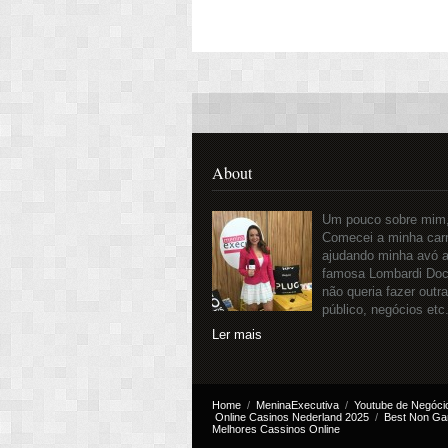
About
Um pouco sobre mim, 
Comecei a minha carr
ajudando minha avó a
famosa Lombardi Doc
não queria fazer outr
público, negócios etc
Ler mais
Home
MeninaExecutiva
Youtube de Negóci
Online Casinos Nederland 2025
Best Non Ga
Melhores Cassinos Online