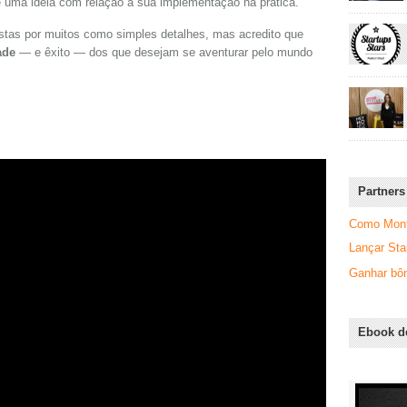
e uma ideia com relação à sua implementação na prática.
istas por muitos como simples detalhes, mas acredito que
ade
— e êxito — dos que desejam se aventurar pelo mundo
Partners
Como Monta
Lançar Sta
Ganhar bôn
Ebook d