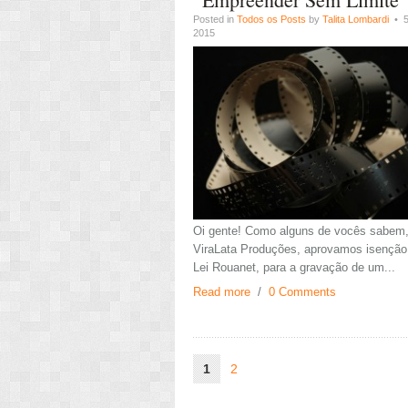
Posted in
Todos os Posts
by
Talita Lombardi
• 5 
2015
Oi gente! Como alguns de vocês sabem,
ViraLata Produções, aprovamos isenção 
Lei Rouanet, para a gravação de um...
Read more
/
0 Comments
1
2