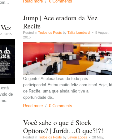
Read more
/
0 Comments
com...
Jump | Aceleradora da Vez |
Recife
 Vez
Posted in
Todos os Posts
by
Talita Lombardi
• 8 August,
e, 2015
2015
Oi gente! Aceleradoras de todo país
participando! Estou muito feliz com isso! Hoje, lá
 está
de Recife, uma que ainda não tive a
ando de
oportunidade de...
smo.
Read more
/
0 Comments
Você sabe o que é Stock
Options? | Jurídi…O que?!?!
Posted in
Todos os Posts
by
Layon Lopes
• 28 May,