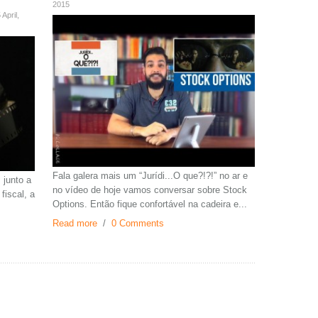
2015
April,
Fala galera mais um “Jurídi...O que?!?!” no ar e
 junto a
no vídeo de hoje vamos conversar sobre Stock
fiscal, a
Options. Então fique confortável na cadeira e...
Read more
/
0 Comments