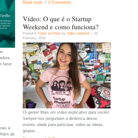
Read more
/
0 Comments
Vídeo: O que é o Startup
Weekend e como funciona?
Posted in
Todos os Posts
by
Talita Lombardi
• 20
February, 2016
ue
adora...
 fazer...
4
Oi gente! Mais um vídeo explicativo para vocês!
Sempre nos perguntam a dinâmica desse
evento, idade para participar, sobre as ideias,
rais é
grupos...
 Além de