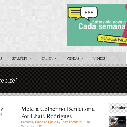
TS
STARTUPS
TALITA
VENDAS
VÍDEOS
recife’
ez
Mete a Colher no Benfeitoria |
Popular
Por Lhaís Rodrigues
5
Posted in
Todos os Posts
by
Talita Lombardi
• 10
September, 2016