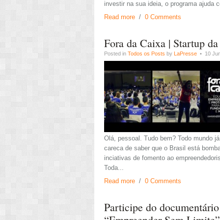
investir na sua ideia, o programa ajuda 
Read more
/
0 Comments
Fora da Caixa | Startup da
Posted in
Todos os Posts
by
LaPresse
• 10 Jun
Olá, pessoal. Tudo bem? Todo mundo já
careca de saber que o Brasil está bomb
inciativas de fomento ao empreendedori
Toda...
Read more
/
0 Comments
Participe do documentário
“Empreender Sem Limite”