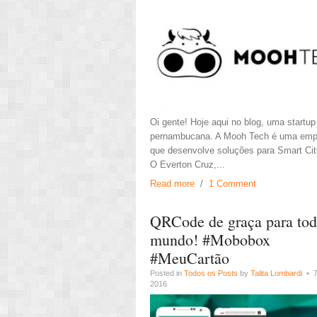
Oi gente! Hoje aqui no blog, uma startup
pernambucana. A Mooh Tech é uma emp
que desenvolve soluções para Smart Cit
O Everton Cruz,...
Read more
/
1 Comment
QRCode de graça para to
mundo! #Mobobox
#MeuCartão
Posted in
Todos os Posts
by
Talita Lombardi
• 7
2016