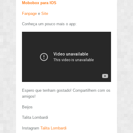
Mobobox para IOS
Fanpage
e
Site
Conheça um pouco mais o app:
Espero que tenham gostado! Compartilhem com os
amigos!
Beijos
Talita Lombardi
Instagram
Talita Lombardi