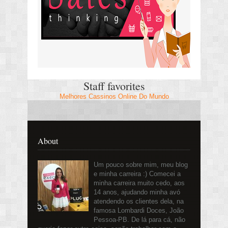
Staff favorites
Melhores Cassinos Online Do Mundo
About
Um pouco sobre mim, meu blog
e minha carreira :) Comecei a
minha carreira muito cedo, aos
14 anos, ajudando minha avó
atendendo os clientes dela, na
famosa Lombardi Doces, João
Pessoa-PB. De lá para cá, não