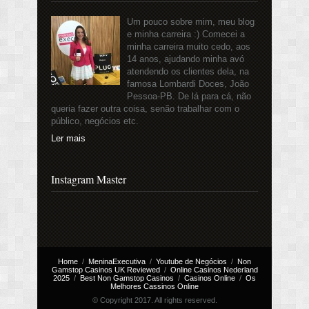
Um pouco sobre mim, meu blog
e minha carreira :) Comecei a
minha carreira muito cedo, aos
14 anos, ajudando minha avó
atendendo os clientes dela, na
famosa Lombardi Doces, João
Pessoa-PB. De lá para cá, não
queria fazer outra coisa, senão trabalhar com o
público, negócios etc.
Ler mais
Instagram Master
Home
MeninaExecutiva
Youtube de Negócios
Non
Gamstop Casinos UK Reviewed
Online Casinos Nederland
2025
Best Non Gamstop Casinos
Casinos Online
Os
Melhores Cassinos Online
© Copyright 2017. All rights reserved.