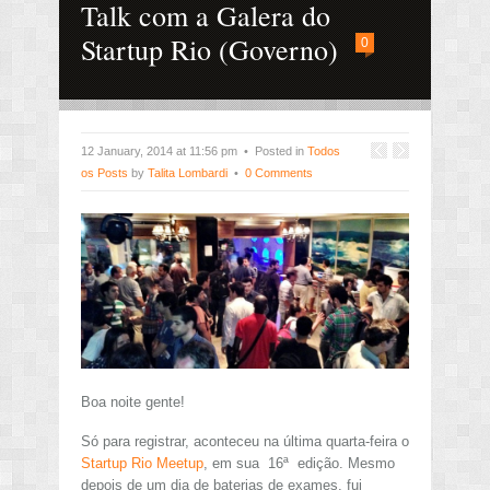
Talk com a Galera do
Startup Rio (Governo)
0
12 January, 2014 at 11:56 pm • Posted in
Todos
os Posts
by
Talita Lombardi
•
0 Comments
Boa noite gente!
Só para registrar, aconteceu na última quarta-feira o
Startup Rio Meetup
, em sua 16ª edição. Mesmo
depois de um dia de baterias de exames, fui