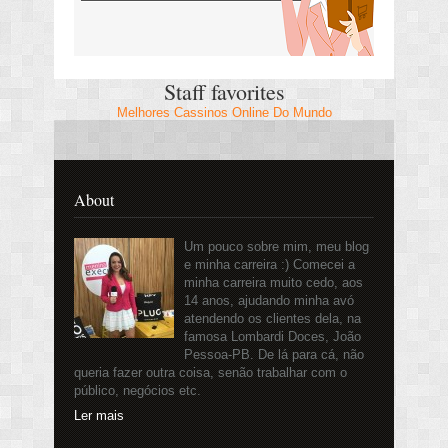
Staff favorites
Melhores Cassinos Online Do Mundo
About
Um pouco sobre mim, meu blog
e minha carreira :) Comecei a
minha carreira muito cedo, aos
14 anos, ajudando minha avó
atendendo os clientes dela, na
famosa Lombardi Doces, João
Pessoa-PB. De lá para cá, não
queria fazer outra coisa, senão trabalhar com o
público, negócios etc.
Ler mais