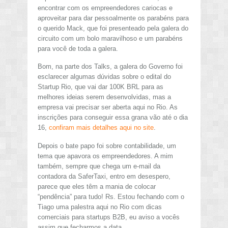
encontrar com os empreendedores cariocas e
aproveitar para dar pessoalmente os parabéns para
o querido Mack, que foi presenteado pela galera do
circuito com um bolo maravilhoso e um parabéns
para você de toda a galera.
Bom, na parte dos Talks, a galera do Governo foi
esclarecer algumas dúvidas sobre o edital do
Startup Rio, que vai dar 100K BRL para as
melhores ideias serem desenvolvidas, mas a
empresa vai precisar ser aberta aqui no Rio. As
inscrições para conseguir essa grana vão até o dia
16,
confiram mais detalhes aqui no site
.
Depois o bate papo foi sobre contabilidade, um
tema que apavora os empreendedores. A mim
também, sempre que chega um e-mail da
contadora da SaferTaxi, entro em desespero,
parece que eles têm a mania de colocar
“pendência” para tudo! Rs. Estou fechando com o
Tiago uma palestra aqui no Rio com dicas
comerciais para startups B2B, eu aviso a vocês
assim que fecharmos a data.