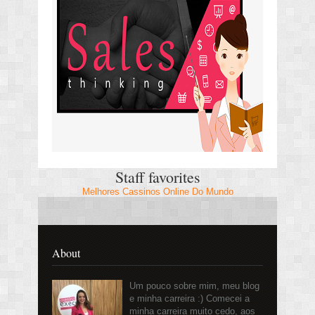
Staff favorites
Melhores Cassinos Online Do Mundo
About
Um pouco sobre mim, meu blog
e minha carreira :) Comecei a
minha carreira muito cedo, aos