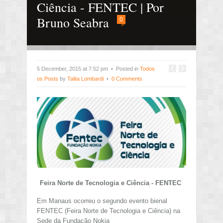
Ciência - FENTEC | Por
Bruno Seabra
0
5 December, 2015 at 7:52 pm • Posted in
Todos
os Posts
by
Talita Lombardi
•
0 Comments
Feira Norte de Tecnologia e Ciência - FENTEC
Em Manaus ocorreu o segundo evento bienal
FENTEC (Feira Norte de Tecnologia e Ciência) na
Sede da Fundação Nokia