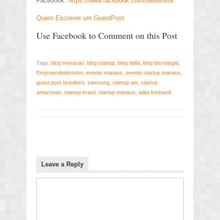
Facebook:
https://www.facebook.com/ideiasfera
Quero Escrever um GuestPost
Use Facebook to Comment on this Post
Tags:
blog inovacao
,
blog startup
,
blog talita
,
blog tecnologia
,
Empreendedorismo
,
evento manaus
,
evento startup manaus
,
guest post brasileiro
,
samsung
,
startup am
,
startup
amazonas
,
startup brasil
,
startup manaus
,
talita lombardi
Leave a Reply