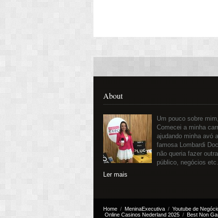
About
Um pouco sobre mim, 
Comecei a minha carr
ajudando minha avó a
famosa Lombardi Doc
não queria fazer outr
público, negócios etc
Ler mais
Home
MeninaExecutiva
Youtube de Negóci
Online Casinos Nederland 2025
Best Non Ga