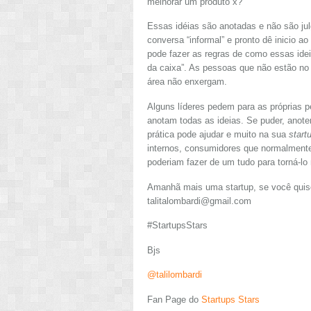
melhorar um produto x?
Essas idéias são anotadas e não são ju
conversa “informal” e pronto dê inicio a
pode fazer as regras de como essas ideia
da caixa”. As pessoas que não estão no 
área não enxergam.
Alguns líderes pedem para as próprias 
anotam todas as ideias. Se puder, anot
prática pode ajudar e muito na sua
start
internos, consumidores que normalment
poderiam fazer de um tudo para torná-lo 
Amanhã mais uma startup, se você quise
talitalombardi@gmail.com
#StartupsStars
Bjs
@talilombardi
Fan Page do
Startups Stars