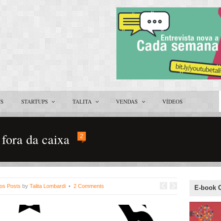
TS
STARTUPS
TALITA
VENDAS
VÍDEOS
 fora da caixa
2
os Posts
by
Talita Lombardi
•
2 Comments
E-book 