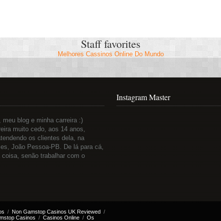
Staff favorites
Melhores Cassinos Online Do Mundo
Instagram Master
meu blog e minha carreira :)
eira muito cedo, aos 14 anos,
tendendo os clientes dela, na
es, João Pessoa-PB. De lá para cá,
a coisa, senão trabalhar com o
.
os
Non Gamstop Casinos UK Reviewed
mstop Casinos
Casinos Online
Os