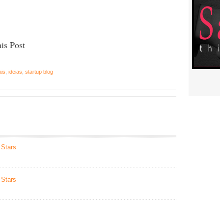
is Post
ais
,
ideias
,
startup blog
 Stars
 Stars